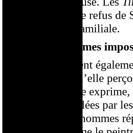
dépression nerveuse. Les
Ti
des émotions et le refus de 
par sa situation familiale.
Le refus des normes impos
Les
Tirs
permettent égalemen
la phallocratie qu’elle perço
l’époque. La série exprime, 
artistiques formulées par l
seuls les artistes hommes rép
masculine
, comme le peint