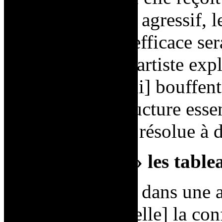
ce traitement très agressif,
méthode la plus efficace sera
peinture
[4]
». L’artiste exp
tourments qui [lui] bouffent
à [s]a vie une structure esse
l’hôpital, elle est résolue à 
Faire « saigner » les table
Saint Phalle écrit dans une
« avait brisé en [elle] la co