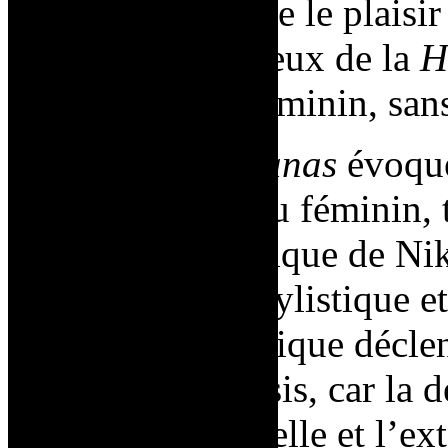
pénétrable évoque le plaisir
intérieurs et les jeux de
la
H
et à célébrer le féminin, sa
Les
Tirs
et les
Nanas
évoque
l’émancipation au féminin,
l’évolution artistique de Ni
métamorphose stylistique et
processus cathartique déclen
preuve de catharsis, car la 
d’agression sexuelle et l’ext