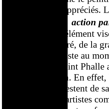
sont réellement appréciés. 
ressemblent aux
action pa
notamment de l’élément visc
ruisselant et coloré, de la gr
l’énergie de l’artiste au mo
performances, Saint Phalle
pouvoir masculin. En effet, 
performances attestent de sa
et virile que des artistes c