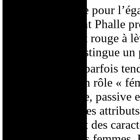
Soutenant
la lutte pour l’ég
des femmes, Saint Phalle p
en talons hauts et rouge à l
perspective se distingue un
e
xx
siècle, qui a parfois ten
société impose un rôle « fé
femme soit douce, passive et
adopte souvent des attributs
tout en défendant des caract
hardiesse chez les femmes. E