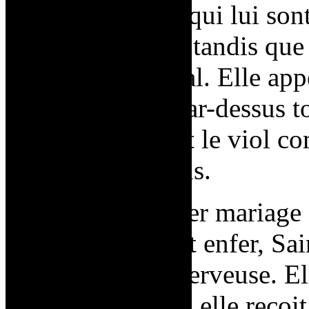
aux rôles genrés qui lui son
rôle domestique, tandis que
patriarche familial. Elle app
« l’enfer
[3]
». Par-dessus t
de sa jeunesse est le viol c
elle avait onze ans.
Malgré un premier mariage 
permet de fuir cet enfer, Sai
une dépression nerveuse. El
psychiatrique, où elle reçoi