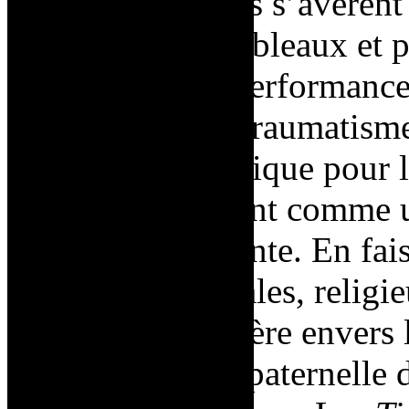
Ces performances s’avèren
« saigner » ses tableaux et p
spectateurs des performances
symbolique des traumatisme
processus cathartique pour l’
tableaux – souvent comme u
viscérale et violente. En fai
d’autorité familiales, religi
extériorise sa colère envers
liées à l’autorité paternelle