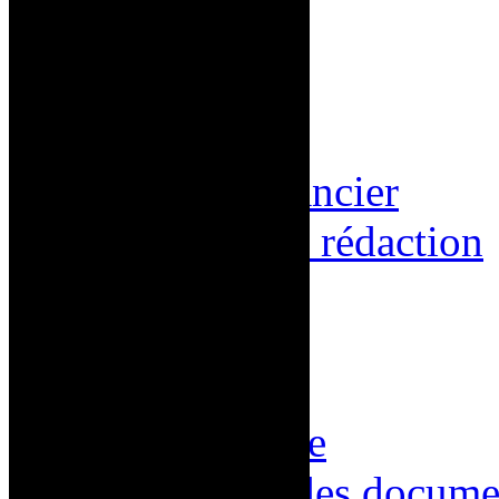
Participez
Calendrier
Services
Soutien financier
Matinées de rédaction
Nouvelles
À propos
Nous joindre
Nous joindre
Répertoire des docume