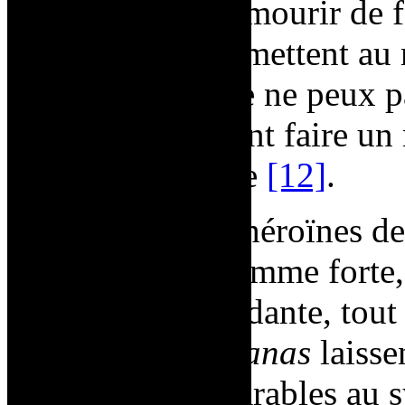
continueraient à mourir de 
Ces femmes qui mettent au 
donner la vie – je ne peux
qu’elles pourraient faire un
heureuse de vivre
[12]
.
Admiratrice des héroïnes de
elle valorise la femme forte,
capable, indépendante, tout 
féminine
.
Les
Nanas
laisse
féminine. Comparables au sy