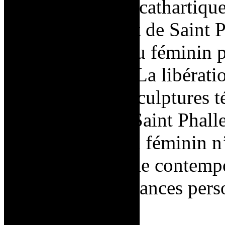
Après la période cathartiqu
s’opère dans l’art de Saint 
l’émancipation au féminin 
caractéristiques. La libérat
aux
Nanas,
des sculptures 
conceptuelle de Saint Phall
représentation du féminin n
vis-à-vis le monde contempo
mais par ses croyances pers
féminin.