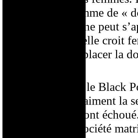
capacité de la femme de « do
puissance féminine peut s’a
Par-dessus tout, elle croit 
femme pour remplacer la do
masculine :
Nous avons bien le Black P
Power ? C’est vraiment la 
et le capitalisme ont échoué
d’une nouvelle société matr