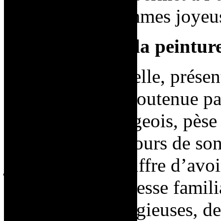
sculptures de femmes joyeus
De l’« enfer » à la peintur
L’autorité paternelle, prése
le patronyme et soutenue par
religieux et bourgeois, pèse
Saint Phalle au cours de so
jeunesse, elle souffre d’avo
exigés par la richesse famil
appartenance religieuses, d