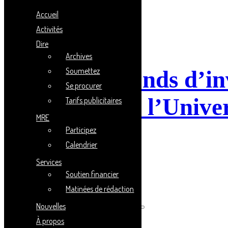
Accueil
Activités
Dire
Archives
Soumettez
FICSUM | Fonds d’inv
Se procurer
supérieurs de l’Unive
Tarifs publicitaires
MRE
Participez
FICSUM
Calendrier
Services
Soutien financier
Matinées de rédaction
Recherche
Nouvelles
À propos