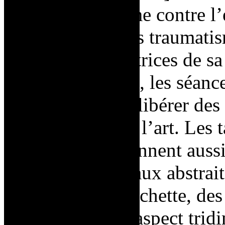
viol est « un crime contre l
révolte contre des traumatis
valeurs conservatrices de sa 
paternelle brisé –, les séan
permettent de se libérer des 
enfance à travers l’art. Les 
peinture, comprennent aussi
toile. Ces matériaux abstrait
ciseaux, une fourchette, des
aux tableaux un aspect trid