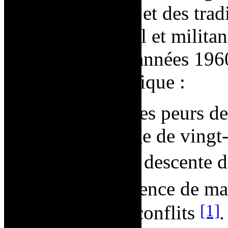
monde artistique et des tradi
féminisme radical et milita
célèbre dans les années 1960
Saint Phalle explique :
En 1961, […] [l]
es peurs d
rattrapée et à l’âge de vingt
nerveuse […]
la descente d
effrayante expérience de ma
[1]
d’innombrables conflits
.