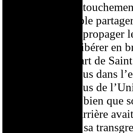
harcèlement, d’attouchement
mouvement semble partager 
Phalle de voir se propager l
les femmes à se libérer en br
grande part de l’art de Saint
traumatismes vécus dans l’
installée au campus de l’Un
exemple, montre bien que son
Le début de sa carrière avait
des
Tirs,
qui, par sa transgr