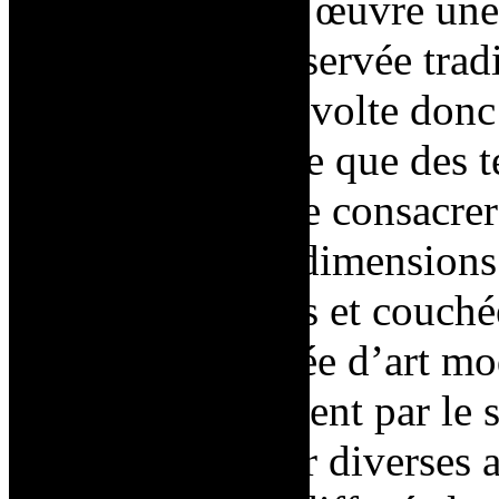
exerce avec cette œuvre une 
monumentale, réservée trad
Saint Phalle se révolte don
artiste ne fabrique que des 
que de pouvoir se consacrer
la sculpture aux dimensions
des
couleurs vives
et
couchée
visiteurs au Musée d’art m
Les visiteurs entrent par le
peuvent pratiquer diverses a