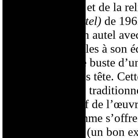
l’histoire de l’art et de la r
noir et blanc (Autel)
de 196
bois qui créent un autel ave
références possibles à son é
l’autel est posé le buste d
antique, mais sans tête. Cet
renverse les rôles traditionn
plus l’objet passif de l’œuvre
le corps de la femme s’offre
l’homme-voyeur (un bon ex