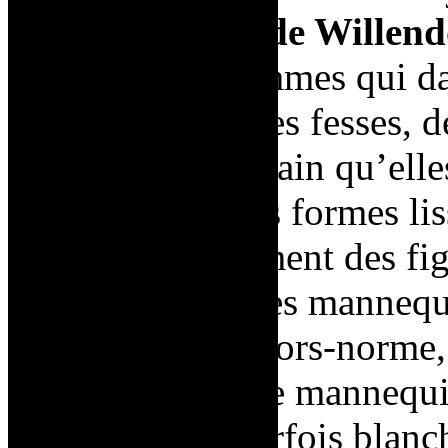
qu’est la
Vénus de Willend
sculptures de femmes qui da
cuisses, de grosses fesses, d
Les maillots de bain qu’elle
L’exubérance des formes liss
démarquer fièrement des figu
plutôt sérieuse des mannequ
représentations hors-norme,
avec son passé de mannequin
des
Nanas
est parfois blanc