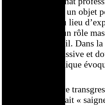
fait du mannequinat professi
présenter comme un objet po
Tirs
, toutefois, au lieu d’ex
performe plutôt un rôle masc
douée avec le fusil. Dans la 
rôle de femme passive et do
un symbole phallique évoqua
l’éjaculation
.
Cette performance transgres
car Saint Phalle fait « saig