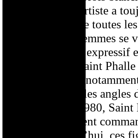
démontre que l’artiste a touj
de solidarité entre toutes l
célébration des femmes se vo
langage corporel expressif et
corps pulpeux. Saint Phalle
[…] est féminin, notamment 
courbe et bannit les angles 
années 1970 et 1980, Saint P
des
Nanas,
souvent command
Europe. Aujourd’hui, ces fi