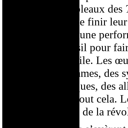
important, les tableaux des
les prépare afin de finir leu
d’invités : lors d’une perfo
pistolet ou un fusil pour fai
insérés dans la toile. Les œ
exemple des hommes, des sy
références politiques, des al
combinaison de tout cela. L
ressortir le thème de la révo