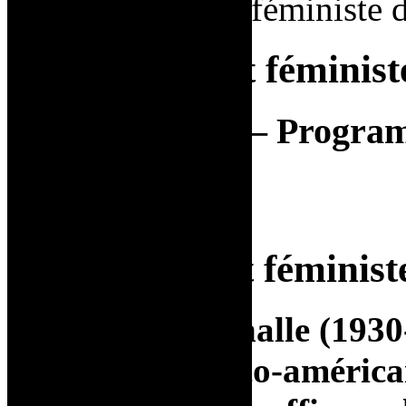
> ARTS — L'art féministe d
ARTS — L'art féministe
Beth Kearney — Programme
française
ARTS — L’art féministe
Niki de Saint Phalle (1930
sculpteure franco-américai