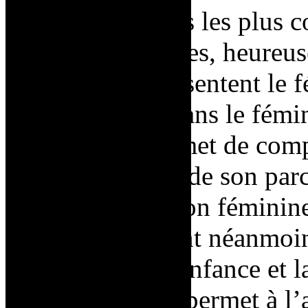
Or, ses sculptures les plus 
danseuses colorées, heureuse
athlétiques représentent le 
et la confiance dans le fémin
Saint Phalle permet de com
thèmes cruciaux de son parc
Tirs
et la libération fémini
bien distincts sont néanmoin
traumatismes d’enfance et la
catharsis
*
, qui permet à l’a