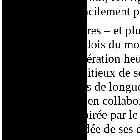
sont reconnues facilement p
L’une des premières – et pl
(l’équivalent suédois du m
exemple de la libération he
est un projet ambitieux de
environ 25 mètres de longue
Saint Phalle crée en collabo
Olof Ultved. Inspirée par l
(Barcelone) et aidée de ses 